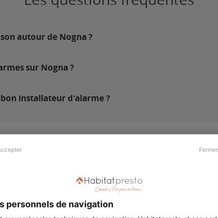
ison autour de Nogna ?
larmes sur Nogna ?
bon installateur d'alarme ?
accepter
Fermer
Presse & Partenaires
À propos
Revue de presse
Qui sommes nous ?
he
Kit média
Recrutement
s personnels de navigation
Témoignages
Légal