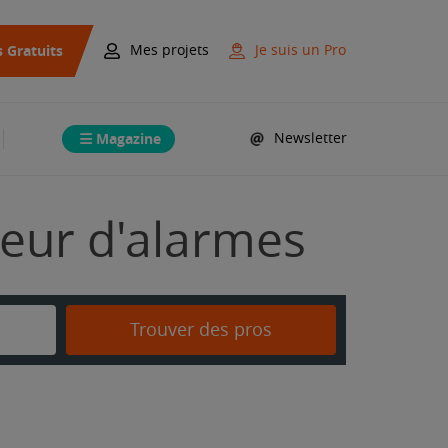
s Gratuits
Mes projets
Je suis un Pro
Magazine
Newsletter
teur d'alarmes
Trouver des pros