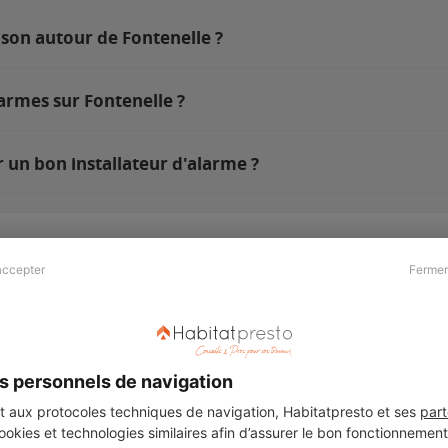
ison autour de Fontenelle ?
armes sur Fontenelle ?
 un bon installateur d'alarme ?
accepter
Fermer
Presse & Partenaires
À propos
Revue de presse
Qui sommes nous ?
he
Kit média
Recrutement
s personnels de navigation
Témoignages
Légal
aux protocoles techniques de navigation, Habitatpresto et ses
part
cookies et technologies similaires afin d’assurer le bon fonctionnemen
Charte cookies