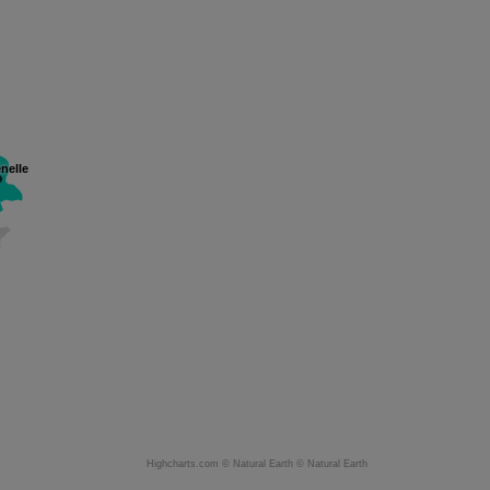
nelle
Highcharts.com ©
Natural Earth
©
Natural Earth