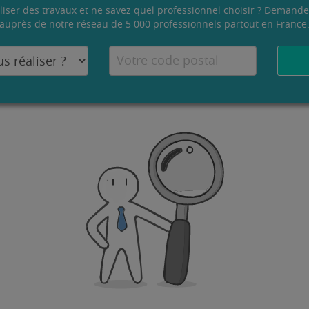
liser des travaux et ne savez quel professionnel choisir ? Demande
auprès de notre réseau de 5 000 professionnels partout en France