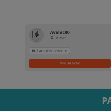
Avelec90
Belfort
3 ans d'expérience
Voir sa fiche
P