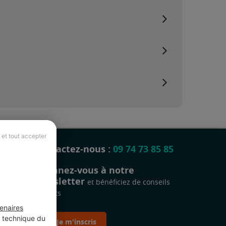
 et tout accepter
Contactez-nous :
09 74 73 85 85
Abonnez-vous à notre
newsletter
et bénéficiez de conseils
gratuits
enaires
t technique du
Je m'inscris