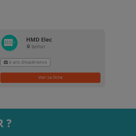
HMD Elec
Belfort
6 ans d'expérience
Voir sa fiche
 ?