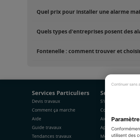
Quel prix pour installer une alarme ma
Quels types d'entreprises posent des al
Fontenelle : comment trouver et choisir
Continuer sans 
Services Particuliers
Services Pro
Devis travaux
S'inscrire
Comment ça marche
Comment ça marc
Paramètre
Aide
Aide
Guide travaux
Application Mobile
Conformément 
utilisent des 
Tendances travaux
Mon espace