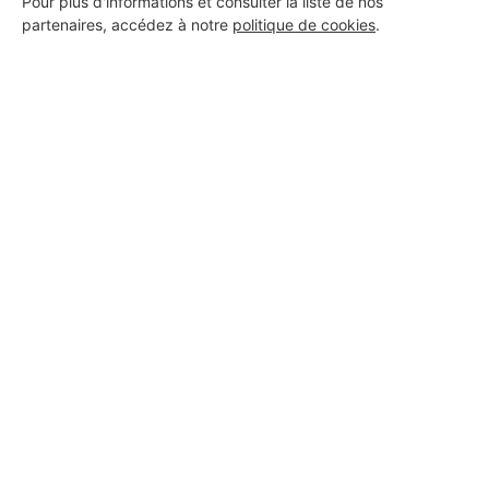
Pour plus d'informations et consulter la liste de nos
partenaires, accédez à notre
politique de cookies
.
Aucun autre professionnel disponible dans cette zone
géographique.