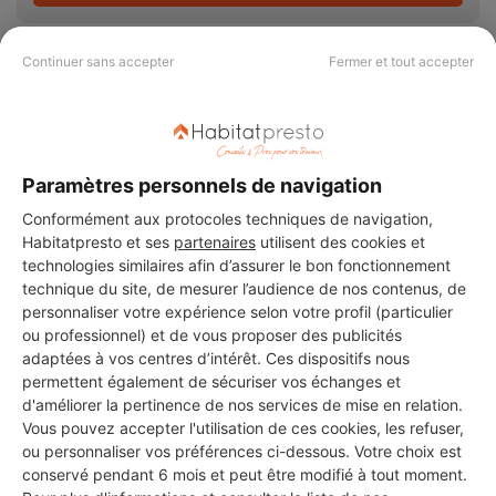
Continuer sans accepter
Fermer et tout accepter
PAS LE TEMPS DE
CHERCHER ?
Paramètres personnels de navigation
Conformément aux protocoles techniques de navigation,
Habitatpresto et ses
partenaires
utilisent des cookies et
Vous souhaitez réaliser des travaux et ne savez quel professionnel
technologies similaires afin d’assurer le bon fonctionnement
choisir ? Demandez des devis travaux
auprès de notre réseau de 5 000
technique du site, de mesurer l’audience de nos contenus, de
professionnels partout en France.
personnaliser votre expérience selon votre profil (particulier
ou professionnel) et de vous proposer des publicités
adaptées à vos centres d’intérêt. Ces dispositifs nous
permettent également de sécuriser vos échanges et
d'améliorer la pertinence de nos services de mise en relation.
Vous pouvez accepter l'utilisation de ces cookies, les refuser,
DEMANDER UN DEVIS
ou personnaliser vos préférences ci-dessous. Votre choix est
conservé pendant 6 mois et peut être modifié à tout moment.