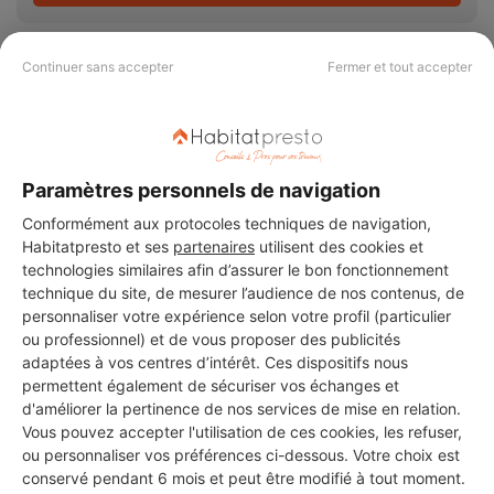
Continuer sans accepter
Fermer et tout accepter
PAS LE TEMPS DE
CHERCHER ?
Paramètres personnels de navigation
Conformément aux protocoles techniques de navigation,
Habitatpresto et ses
partenaires
utilisent des cookies et
Vous souhaitez réaliser des travaux et ne savez quel professionnel
choisir ? Demandez des devis travaux
auprès de notre réseau de 5 000
technologies similaires afin d’assurer le bon fonctionnement
professionnels partout en France.
technique du site, de mesurer l’audience de nos contenus, de
personnaliser votre expérience selon votre profil (particulier
ou professionnel) et de vous proposer des publicités
adaptées à vos centres d’intérêt. Ces dispositifs nous
permettent également de sécuriser vos échanges et
d'améliorer la pertinence de nos services de mise en relation.
Vous pouvez accepter l'utilisation de ces cookies, les refuser,
DEMANDER UN DEVIS
ou personnaliser vos préférences ci-dessous. Votre choix est
conservé pendant 6 mois et peut être modifié à tout moment.