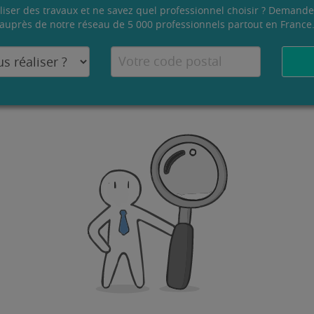
liser des travaux et ne savez quel professionnel choisir ? Demande
auprès de notre réseau de 5 000 professionnels partout en France