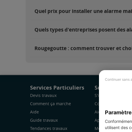
Quel prix pour installer une alarme ma
Quels types d'entreprises posent des a
Rougegoutte : comment trouver et chois
Continuer sans 
Services Particuliers
Services Pro
Devis travaux
S'inscrire
Comment ça marche
Comment ça marc
Paramètre
Aide
Aide
Guide travaux
Application Mobile
Conformément 
utilisent des 
Tendances travaux
Mon espace