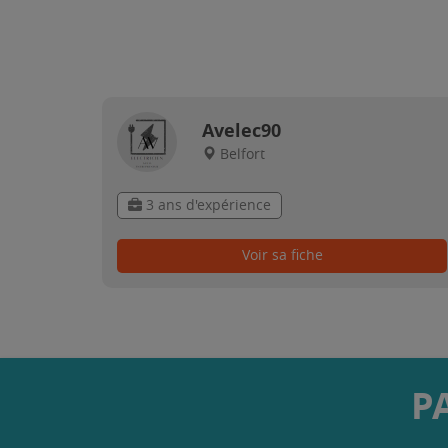
Avelec90
Belfort
3 ans d'expérience
Voir sa fiche
P