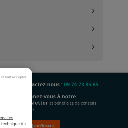
 et tout accepter
Contactez-nous :
09 74 73 85 85
Abonnez-vous à notre
newsletter
et bénéficiez de conseils
gratuits
enaires
t technique du
Je m'inscris