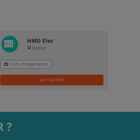
HMD Elec
Belfort
6 ans d'expérience
Voir sa fiche
 ?