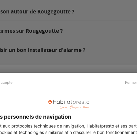
ison autour de Rougegoutte ?
larmes sur Rougegoutte ?
ir un bon installateur d'alarme ?
accepter
Fermer
Presse & Partenaires
À propos
Revue de presse
Qui sommes nous ?
he
Kit média
Recrutement
s personnels de navigation
Témoignages
Légal
aux protocoles techniques de navigation, Habitatpresto et ses
part
cookies et technologies similaires afin d’assurer le bon fonctionnemen
Charte cookies