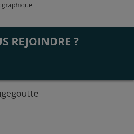
éographique.
S REJOINDRE ?
ugegoutte