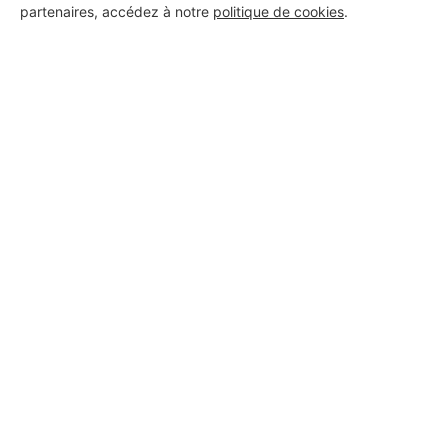
partenaires, accédez à notre
politique de cookies
.
Aucun autre professionnel disponible dans cette zone
géographique.
PROFESSIONNEL, VOUS