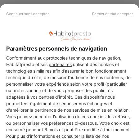
Continuer sans accepter
Fermer et tout accepter
PAS LE TEMPS DE
CHERCHER ?
Paramètres personnels de navigation
Conformément aux protocoles techniques de navigation,
Vous souhaitez réaliser des travaux et ne savez quel professionnel
choisir ? Demandez des devis travaux
auprès de notre réseau de 5 000
Habitatpresto et ses
partenaires
utilisent des cookies et
professionnels partout en France.
technologies similaires afin d’assurer le bon fonctionnement
technique du site, de mesurer l’audience de nos contenus, de
personnaliser votre expérience selon votre profil (particulier
ou professionnel) et de vous proposer des publicités
adaptées à vos centres d’intérêt. Ces dispositifs nous
permettent également de sécuriser vos échanges et
d'améliorer la pertinence de nos services de mise en relation.
DEMANDER UN DEVIS
Vous pouvez accepter l'utilisation de ces cookies, les refuser,
ou personnaliser vos préférences ci-dessous. Votre choix est
conservé pendant 6 mois et peut être modifié à tout moment.
Pour plus d'informations et consulter la liste de nos