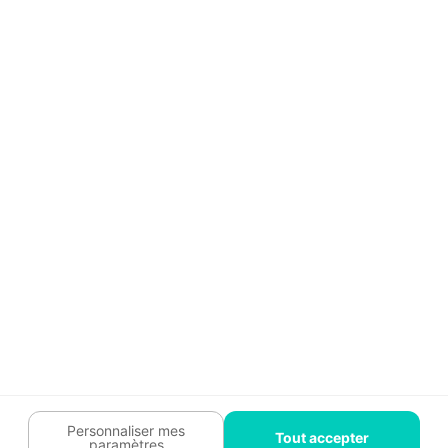
Aide
Témoignages
Guide travaux
Légal
Tendances travaux
Charte cookies
Trouver un pro
Mon espace
Contactez-nous :
09 74 73 85 85
Abonnez-vous à notre newsletter
et bénéficiez de
conseils gratuits
Je m'inscris
Suivez-nous
Votre coach travaux est là
pour vous guider 🛠️
Personnaliser mes
Tout accepter
paramètres