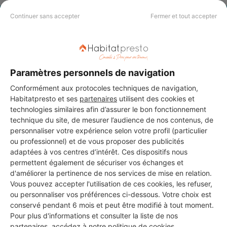
Continuer sans accepter
Fermer et tout accepter
PAS LE TEMPS DE
CHERCHER ?
Paramètres personnels de navigation
Vous souhaitez réaliser des travaux et ne savez quel professionnel
choisir ? Demandez des devis travaux
auprès de notre réseau de 5 000
Conformément aux protocoles techniques de navigation,
professionnels partout en France.
Habitatpresto et ses
partenaires
utilisent des cookies et
technologies similaires afin d’assurer le bon fonctionnement
technique du site, de mesurer l’audience de nos contenus, de
personnaliser votre expérience selon votre profil (particulier
ou professionnel) et de vous proposer des publicités
adaptées à vos centres d’intérêt. Ces dispositifs nous
permettent également de sécuriser vos échanges et
DEMANDER UN DEVIS
d'améliorer la pertinence de nos services de mise en relation.
Vous pouvez accepter l'utilisation de ces cookies, les refuser,
ou personnaliser vos préférences ci-dessous. Votre choix est
conservé pendant 6 mois et peut être modifié à tout moment.
Pour plus d'informations et consulter la liste de nos
partenaires, accédez à notre
politique de cookies
.