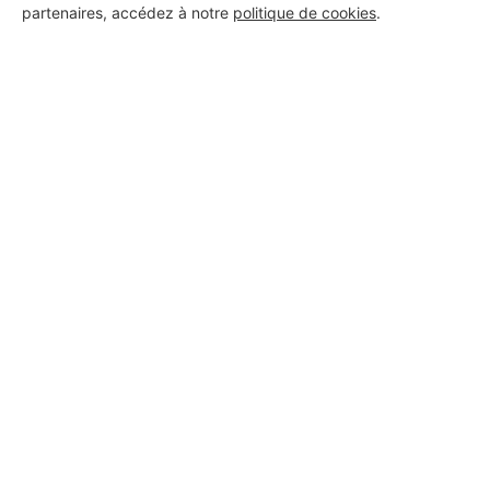
partenaires, accédez à notre
politique de cookies
.
Aucun autre professionnel disponible dans cette zone
géographique.
PROFESSIONNEL, VOUS