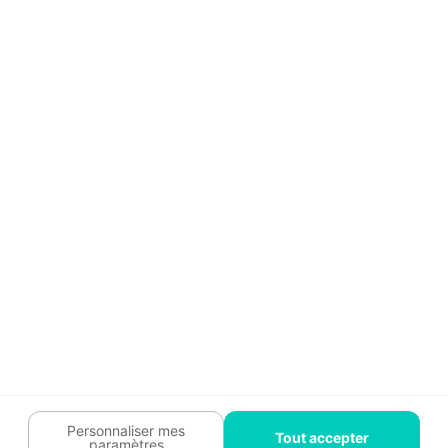
Aide
Témoignages
Guide travaux
Légal
Tendances travaux
Charte cookies
Trouver un pro
Mon espace
Contactez-nous :
09 74 73 85 85
Abonnez-vous à notre newsletter
et bénéficiez de
conseils gratuits
Je m'inscris
Suivez-nous
Votre coach travaux est là
pour vous guider 🛠️
Personnaliser mes
Tout accepter
paramètres