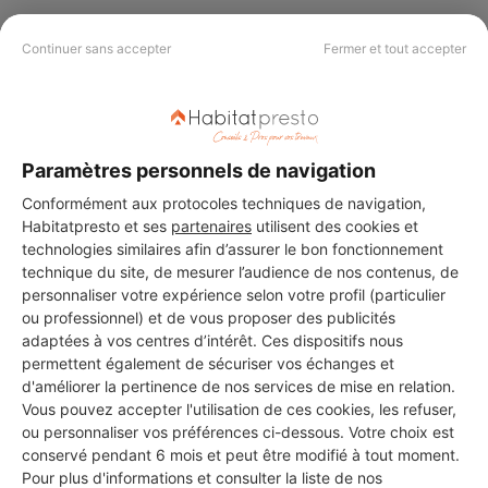
Continuer sans accepter
Fermer et tout accepter
PAS LE TEMPS DE
CHERCHER ?
Paramètres personnels de navigation
Conformément aux protocoles techniques de navigation,
Vous souhaitez réaliser des travaux et ne savez quel professionnel
choisir ? Demandez des devis travaux
auprès de notre réseau de 5 000
Habitatpresto et ses
partenaires
utilisent des cookies et
professionnels partout en France.
technologies similaires afin d’assurer le bon fonctionnement
technique du site, de mesurer l’audience de nos contenus, de
personnaliser votre expérience selon votre profil (particulier
ou professionnel) et de vous proposer des publicités
adaptées à vos centres d’intérêt. Ces dispositifs nous
permettent également de sécuriser vos échanges et
d'améliorer la pertinence de nos services de mise en relation.
DEMANDER UN DEVIS
Vous pouvez accepter l'utilisation de ces cookies, les refuser,
ou personnaliser vos préférences ci-dessous. Votre choix est
conservé pendant 6 mois et peut être modifié à tout moment.
Pour plus d'informations et consulter la liste de nos