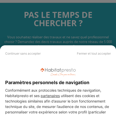
PAS LE TEMPS DE
CHERCHER ?
Vous souhaitez réaliser des travaux et ne savez quel professionnel
choisir ? Demandez des devis travaux
auprès de notre réseau de 5 000
professionnels partout en France.
Continuer sans accepter
Fermer et tout accepter
Paramètres personnels de navigation
DEMANDER UN DEVIS
Conformément aux protocoles techniques de navigation,
Habitatpresto et ses
partenaires
utilisent des cookies et
technologies similaires afin d’assurer le bon fonctionnement
technique du site, de mesurer l’audience de nos contenus, de
personnaliser votre expérience selon votre profil (particulier