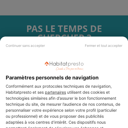
PAS LE TEMPS DE
CHERCHER ?
Continuer sans accepter
Fermer et tout accepter
Vous souhaitez réaliser des travaux et ne savez quel professionnel
choisir ? Demandez des devis travaux
auprès de notre réseau de 5 000
professionnels partout en France.
Paramètres personnels de navigation
Conformément aux protocoles techniques de navigation,
Habitatpresto et ses
partenaires
utilisent des cookies et
technologies similaires afin d’assurer le bon fonctionnement
technique du site, de mesurer l’audience de nos contenus, de
DEMANDER UN DEVIS
personnaliser votre expérience selon votre profil (particulier
ou professionnel) et de vous proposer des publicités
adaptées à vos centres d’intérêt. Ces dispositifs nous