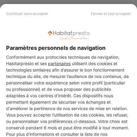
Continuer sans accepter
Fermer et tout accepter
PAS LE TEMPS DE
CHERCHER ?
Paramètres personnels de navigation
Conformément aux protocoles techniques de navigation,
Vous souhaitez réaliser des travaux et ne savez quel professionnel
choisir ? Demandez des devis travaux
auprès de notre réseau de 5 000
Habitatpresto et ses
partenaires
utilisent des cookies et
professionnels partout en France.
technologies similaires afin d’assurer le bon fonctionnement
technique du site, de mesurer l’audience de nos contenus, de
personnaliser votre expérience selon votre profil (particulier
ou professionnel) et de vous proposer des publicités
adaptées à vos centres d’intérêt. Ces dispositifs nous
permettent également de sécuriser vos échanges et
d'améliorer la pertinence de nos services de mise en relation.
DEMANDER UN DEVIS
Vous pouvez accepter l'utilisation de ces cookies, les refuser,
ou personnaliser vos préférences ci-dessous. Votre choix est
conservé pendant 6 mois et peut être modifié à tout moment.
Pour plus d'informations et consulter la liste de nos