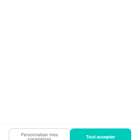
Aide
Témoignages
Guide travaux
Légal
Tendances travaux
Charte cookies
Trouver un pro
Mon espace
Contactez-nous :
09 74 73 85 85
Abonnez-vous à notre newsletter
et bénéficiez de
conseils gratuits
Je m'inscris
Suivez-nous
Votre coach travaux est là
pour vous guider 🛠️
Personnaliser mes
Tout accepter
paramètres