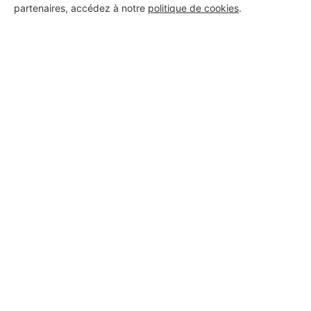
partenaires, accédez à notre
politique de cookies
.
Aucun autre professionnel disponible dans cette zone
géographique.
PROFESSIONNEL, VOUS