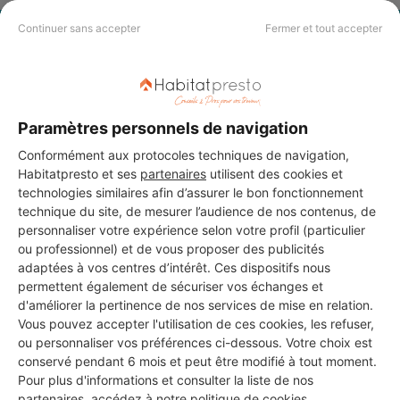
Continuer sans accepter
Fermer et tout accepter
PAS LE TEMPS DE
CHERCHER ?
Paramètres personnels de navigation
Vous souhaitez réaliser des travaux et ne savez quel professionnel
choisir ? Demandez des devis travaux
auprès de notre réseau de 5 000
Conformément aux protocoles techniques de navigation,
professionnels partout en France.
Habitatpresto et ses
partenaires
utilisent des cookies et
technologies similaires afin d’assurer le bon fonctionnement
technique du site, de mesurer l’audience de nos contenus, de
personnaliser votre expérience selon votre profil (particulier
ou professionnel) et de vous proposer des publicités
adaptées à vos centres d’intérêt. Ces dispositifs nous
permettent également de sécuriser vos échanges et
DEMANDER UN DEVIS
d'améliorer la pertinence de nos services de mise en relation.
Vous pouvez accepter l'utilisation de ces cookies, les refuser,
ou personnaliser vos préférences ci-dessous. Votre choix est
conservé pendant 6 mois et peut être modifié à tout moment.
Pour plus d'informations et consulter la liste de nos
partenaires, accédez à notre
politique de cookies
.