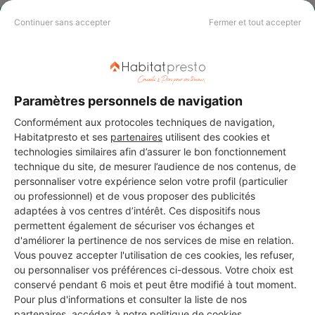
Continuer sans accepter
Fermer et tout accepter
PAS LE TEMPS DE
CHERCHER ?
Paramètres personnels de navigation
Vous souhaitez réaliser des travaux et ne savez quel professionnel
choisir ? Demandez des devis travaux
auprès de notre réseau de 5 000
Conformément aux protocoles techniques de navigation,
professionnels partout en France.
Habitatpresto et ses
partenaires
utilisent des cookies et
technologies similaires afin d’assurer le bon fonctionnement
technique du site, de mesurer l’audience de nos contenus, de
personnaliser votre expérience selon votre profil (particulier
ou professionnel) et de vous proposer des publicités
adaptées à vos centres d’intérêt. Ces dispositifs nous
permettent également de sécuriser vos échanges et
DEMANDER UN DEVIS
d'améliorer la pertinence de nos services de mise en relation.
Vous pouvez accepter l'utilisation de ces cookies, les refuser,
ou personnaliser vos préférences ci-dessous. Votre choix est
conservé pendant 6 mois et peut être modifié à tout moment.
Pour plus d'informations et consulter la liste de nos
partenaires, accédez à notre
politique de cookies
.