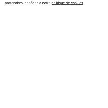
partenaires, accédez à notre
politique de cookies
.
Aucun autre professionnel disponible dans cette zone
géographique.
PROFESSIONNEL, VOUS