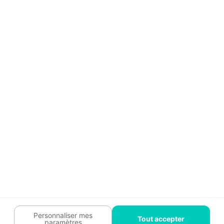
Aide
Témoignages
Guide travaux
Légal
Tendances travaux
Charte cookies
Trouver un pro
Mon espace
Contactez-nous :
09 74 73 85 85
Abonnez-vous à notre newsletter
et bénéficiez de
conseils gratuits
Je m'inscris
Suivez-nous
Votre coach travaux est là
pour vous guider 🛠️
Personnaliser mes
Tout accepter
paramètres