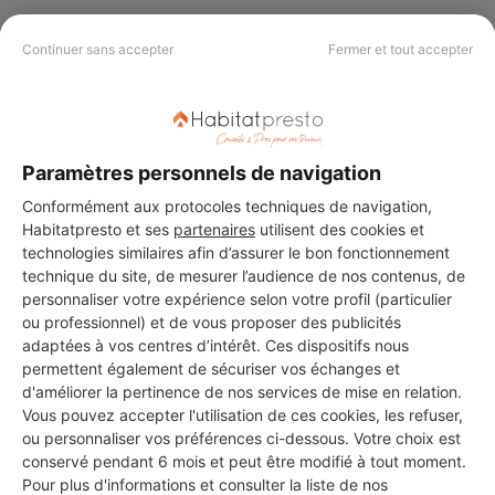
Continuer sans accepter
Fermer et tout accepter
PAS LE TEMPS DE
CHERCHER ?
Paramètres personnels de navigation
Conformément aux protocoles techniques de navigation,
Vous souhaitez réaliser des travaux et ne savez quel professionnel
choisir ? Demandez des devis travaux
auprès de notre réseau de 5 000
Habitatpresto et ses
partenaires
utilisent des cookies et
professionnels partout en France.
technologies similaires afin d’assurer le bon fonctionnement
technique du site, de mesurer l’audience de nos contenus, de
personnaliser votre expérience selon votre profil (particulier
ou professionnel) et de vous proposer des publicités
adaptées à vos centres d’intérêt. Ces dispositifs nous
permettent également de sécuriser vos échanges et
d'améliorer la pertinence de nos services de mise en relation.
DEMANDER UN DEVIS
Vous pouvez accepter l'utilisation de ces cookies, les refuser,
ou personnaliser vos préférences ci-dessous. Votre choix est
conservé pendant 6 mois et peut être modifié à tout moment.
Pour plus d'informations et consulter la liste de nos