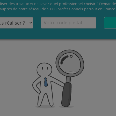
liser des travaux et ne savez quel professionnel choisir ? Demande
auprès de notre réseau de 5 000 professionnels partout en France