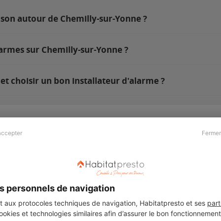
ison autour de Chemilly-sur-Yonne ?
larmes sur Chemilly-sur-Yonne ?
t choisir un bon installateur d'alarme ?
accepter
Fermer
Presse & Partenaires
À propos
Revue de presse
Qui sommes nous ?
he
Kit média
Recrutement
s personnels de navigation
Témoignages
Légal
aux protocoles techniques de navigation, Habitatpresto et ses
part
cookies et technologies similaires afin d’assurer le bon fonctionnemen
Charte cookies