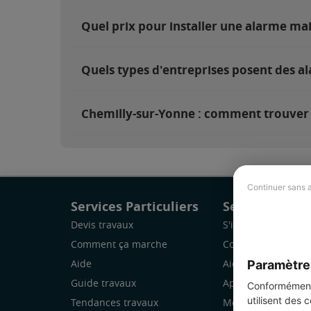
Quel prix pour installer une alarme ma
Quels types d'entreprises posent des a
Chemilly-sur-Yonne : comment trouver e
Continuer sans 
Services Particuliers
Services Pro
Devis travaux
S'inscrire
Comment ça marche
Comment ça marc
Paramètre
Aide
Aide
Guide travaux
Application Mobile
Conformément 
utilisent des 
Tendances travaux
Mon espace