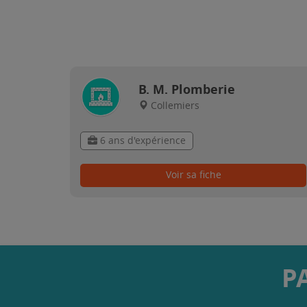
B. M. Plomberie
Collemiers
6 ans d'expérience
Voir sa fiche
P