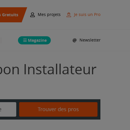
s Gratuits
Mes projets
Je suis un Pro
Magazine
Newsletter
bon Installateur
e
Trouver des pros