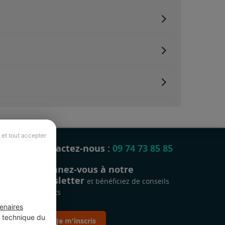
 et tout accepter
Contactez-nous :
09 74 73 85 85
Abonnez-vous à notre
newsletter
et bénéficiez de conseils
gratuits
enaires
t technique du
Je m'inscris