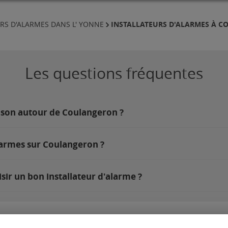
INSTALLATEURS D'ALARMES À 
RS D'ALARMES DANS L' YONNE
Les questions fréquentes
ison autour de Coulangeron ?
larmes sur Coulangeron ?
ir un bon installateur d'alarme ?