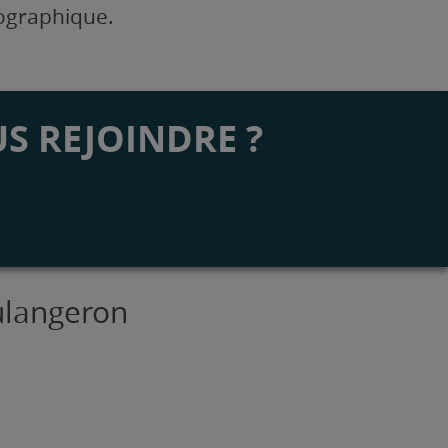
éographique.
S REJOINDRE ?
ulangeron