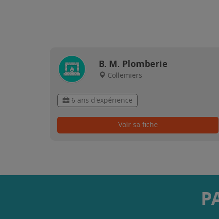
B. M. Plomberie
Collemiers
6 ans d'expérience
Voir sa fiche
P