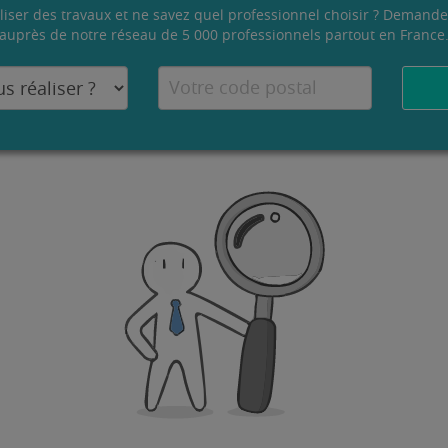
liser des travaux et ne savez quel professionnel choisir ? Demande
auprès de notre réseau de 5 000 professionnels partout en France