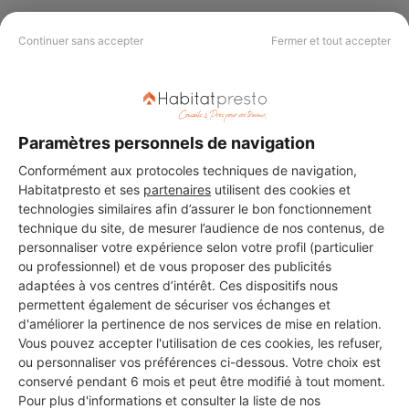
Continuer sans accepter
Fermer et tout accepter
PAS LE TEMPS DE
CHERCHER ?
Paramètres personnels de navigation
Conformément aux protocoles techniques de navigation,
Vous souhaitez réaliser des travaux et ne savez quel professionnel
choisir ? Demandez des devis travaux
auprès de notre réseau de 5 000
Habitatpresto et ses
partenaires
utilisent des cookies et
professionnels partout en France.
technologies similaires afin d’assurer le bon fonctionnement
technique du site, de mesurer l’audience de nos contenus, de
personnaliser votre expérience selon votre profil (particulier
ou professionnel) et de vous proposer des publicités
adaptées à vos centres d’intérêt. Ces dispositifs nous
permettent également de sécuriser vos échanges et
d'améliorer la pertinence de nos services de mise en relation.
DEMANDER UN DEVIS
Vous pouvez accepter l'utilisation de ces cookies, les refuser,
ou personnaliser vos préférences ci-dessous. Votre choix est
conservé pendant 6 mois et peut être modifié à tout moment.
Pour plus d'informations et consulter la liste de nos