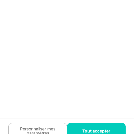
Aide
Témoignages
Guide travaux
Légal
Tendances travaux
Charte cookies
Trouver un pro
Mon espace
Contactez-nous :
09 74 73 85 85
Abonnez-vous à notre newsletter
et bénéficiez de
conseils gratuits
Je m'inscris
Suivez-nous
Votre coach travaux est là
pour vous guider 🛠️
Personnaliser mes
Tout accepter
paramètres