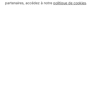
partenaires, accédez à notre
politique de cookies
.
Aucun autre professionnel disponible dans cette zone
géographique.
PROFESSIONNEL, VOUS