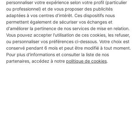
personnaliser votre expérience selon votre profil (particulier
d'alarmes pour vos travaux à
ou professionnel) et de vous proposer des publicités
Cudot
adaptées à vos centres d’intérêt. Ces dispositifs nous
permettent également de sécuriser vos échanges et
d'améliorer la pertinence de nos services de mise en relation.
Vous pouvez accepter l'utilisation de ces cookies, les refuser,
MONSIEUR JEREMY DELAVAULT
ou personnaliser vos préférences ci-dessous. Votre choix est
conservé pendant 6 mois et peut être modifié à tout moment.
Cudot
Pour plus d'informations et consulter la liste de nos
partenaires, accédez à notre
politique de cookies
.
8 ans d'expérience
Voir sa fiche
PROFESSIONNEL, VOUS
SOUHAITEZ NOUS