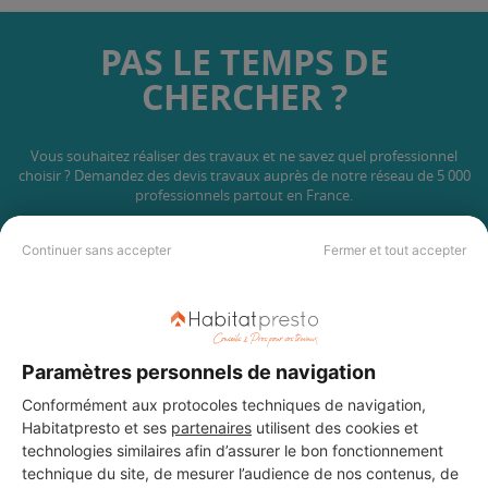
PAS LE TEMPS DE
CHERCHER ?
Vous souhaitez réaliser des travaux et ne savez quel professionnel
choisir ? Demandez des devis travaux
auprès de notre réseau de 5 000
professionnels partout en France.
Continuer sans accepter
Fermer et tout accepter
DEMANDER UN DEVIS
Paramètres personnels de navigation
Conformément aux protocoles techniques de navigation,
Habitatpresto et ses
partenaires
utilisent des cookies et
technologies similaires afin d’assurer le bon fonctionnement
Les 1 autres Installateurs
technique du site, de mesurer l’audience de nos contenus, de