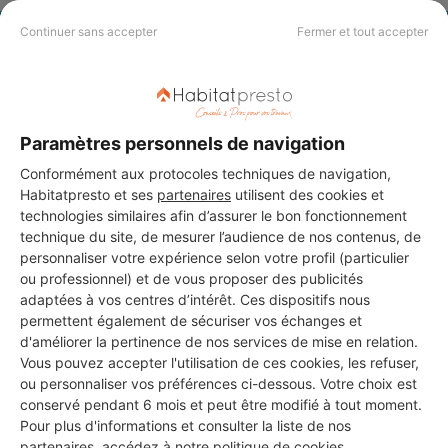
Continuer sans accepter
Fermer et tout accepter
PAS LE TEMPS DE
CHERCHER ?
Paramètres personnels de navigation
Vous souhaitez réaliser des travaux et ne savez quel professionnel
choisir ? Demandez des devis travaux
auprès de notre réseau de 5 000
Conformément aux protocoles techniques de navigation,
professionnels partout en France.
Habitatpresto et ses
partenaires
utilisent des cookies et
technologies similaires afin d’assurer le bon fonctionnement
technique du site, de mesurer l’audience de nos contenus, de
personnaliser votre expérience selon votre profil (particulier
ou professionnel) et de vous proposer des publicités
adaptées à vos centres d’intérêt. Ces dispositifs nous
permettent également de sécuriser vos échanges et
DEMANDER UN DEVIS
d'améliorer la pertinence de nos services de mise en relation.
Vous pouvez accepter l'utilisation de ces cookies, les refuser,
ou personnaliser vos préférences ci-dessous. Votre choix est
conservé pendant 6 mois et peut être modifié à tout moment.
Pour plus d'informations et consulter la liste de nos
partenaires, accédez à notre
politique de cookies
.