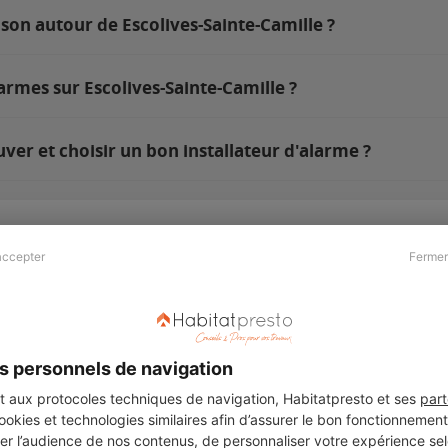
son autour de Escolives-Sainte-Camille ?
armes sur Escolives-Sainte-Camille ?
ver et choisir un bon installateur d'alarme ?
accepter
Fermer
Presse & Partenaires
À propos
Revue de presse
Qui sommes nous ?
he
Kit média
Recrutement
s personnels de navigation
Témoignages
Légal
aux protocoles techniques de navigation, Habitatpresto et ses
part
cookies et technologies similaires afin d’assurer le bon fonctionnemen
Charte cookies
er l’audience de nos contenus, de personnaliser votre expérience selo