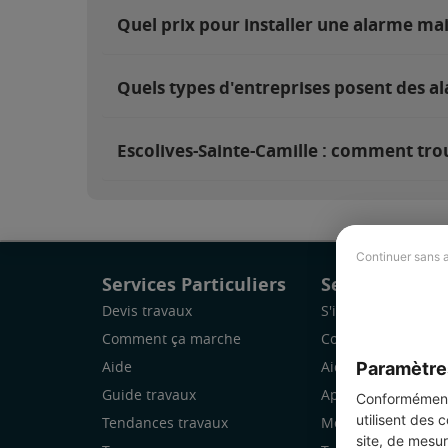
Quel prix pour installer une alarme mai
Quels types d'entreprises posent des al
Escolives-Sainte-Camille : comment trou
Continuer sans 
Services Particuliers
Services Pro
Devis travaux
S'inscrire
Comment ça marche
Comment ça marc
Paramètre
Aide
Aide
Guide travaux
Application Mobile
Conformément 
utilisent des 
Tendances travaux
Mon espace
site, de mesur