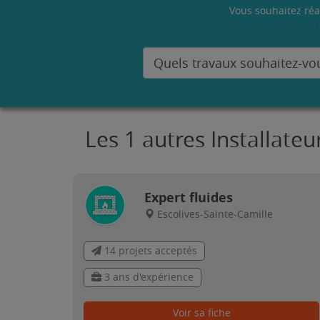
Vous souhaitez réa
Les 1 autres Installate
Expert fluides
Escolives-Sainte-Camille
14 projets acceptés
3 ans d'expérience
Voir sa fiche