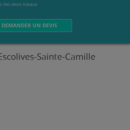
z des devis travaux
.
DEMANDER UN DEVIS
Escolives-Sainte-Camille