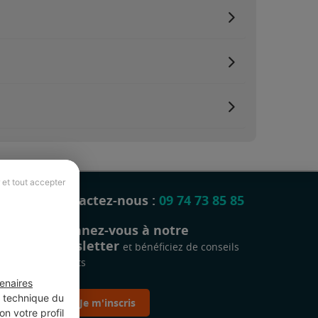
 et tout accepter
Contactez-nous :
09 74 73 85 85
Abonnez-vous à notre
newsletter
et bénéficiez de conseils
gratuits
enaires
t technique du
Je m'inscris
n votre profil