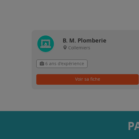
B. M. Plomberie
Collemiers
6 ans d'expérience
Voir sa fiche
P