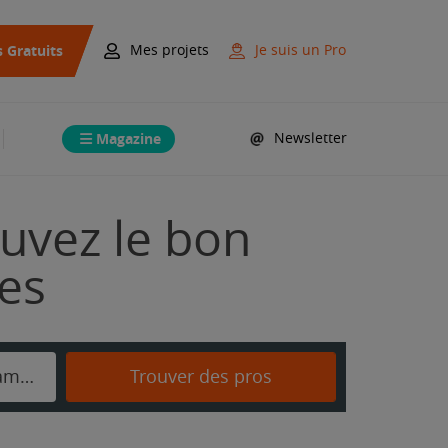
s Gratuits
Mes projets
Je suis un Pro
Magazine
Newsletter
ouvez le bon
mes
Escolives-Sainte-Camille
Trouver des pros