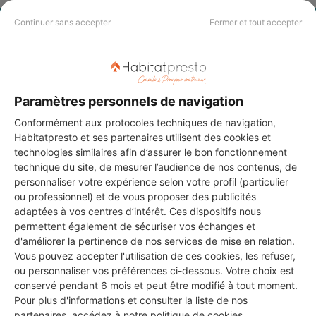
Continuer sans accepter
Fermer et tout accepter
PAS LE TEMPS DE
CHERCHER ?
Paramètres personnels de navigation
Vous souhaitez réaliser des travaux et ne savez quel professionnel
choisir ? Demandez des devis travaux
auprès de notre réseau de 5 000
Conformément aux protocoles techniques de navigation,
professionnels partout en France.
Habitatpresto et ses
partenaires
utilisent des cookies et
technologies similaires afin d’assurer le bon fonctionnement
technique du site, de mesurer l’audience de nos contenus, de
personnaliser votre expérience selon votre profil (particulier
ou professionnel) et de vous proposer des publicités
adaptées à vos centres d’intérêt. Ces dispositifs nous
permettent également de sécuriser vos échanges et
DEMANDER UN DEVIS
d'améliorer la pertinence de nos services de mise en relation.
Vous pouvez accepter l'utilisation de ces cookies, les refuser,
ou personnaliser vos préférences ci-dessous. Votre choix est
conservé pendant 6 mois et peut être modifié à tout moment.
Pour plus d'informations et consulter la liste de nos
partenaires, accédez à notre
politique de cookies
.