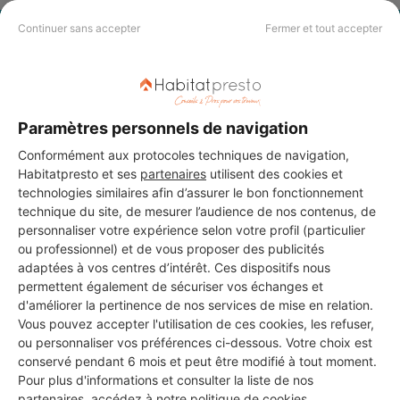
Continuer sans accepter
Fermer et tout accepter
PAS LE TEMPS DE
CHERCHER ?
Paramètres personnels de navigation
Vous souhaitez réaliser des travaux et ne savez quel professionnel
choisir ? Demandez des devis travaux
auprès de notre réseau de 5 000
Conformément aux protocoles techniques de navigation,
professionnels partout en France.
Habitatpresto et ses
partenaires
utilisent des cookies et
technologies similaires afin d’assurer le bon fonctionnement
technique du site, de mesurer l’audience de nos contenus, de
personnaliser votre expérience selon votre profil (particulier
ou professionnel) et de vous proposer des publicités
adaptées à vos centres d’intérêt. Ces dispositifs nous
permettent également de sécuriser vos échanges et
DEMANDER UN DEVIS
d'améliorer la pertinence de nos services de mise en relation.
Vous pouvez accepter l'utilisation de ces cookies, les refuser,
ou personnaliser vos préférences ci-dessous. Votre choix est
conservé pendant 6 mois et peut être modifié à tout moment.
Pour plus d'informations et consulter la liste de nos
partenaires, accédez à notre
politique de cookies
.