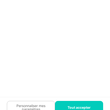
Aide
Témoignages
Guide travaux
Légal
Tendances travaux
Charte cookies
Trouver un pro
Mon espace
Contactez-nous :
09 74 73 85 85
Abonnez-vous à notre newsletter
et bénéficiez de
conseils gratuits
Je m'inscris
Suivez-nous
Votre coach travaux est là
pour vous guider 🛠️
Personnaliser mes
Tout accepter
paramètres