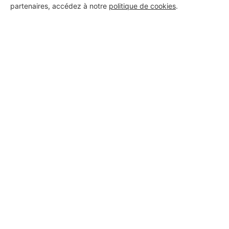
partenaires, accédez à notre
politique de cookies
.
Aucun autre professionnel disponible dans cette zone
géographique.
PROFESSIONNEL, VOUS