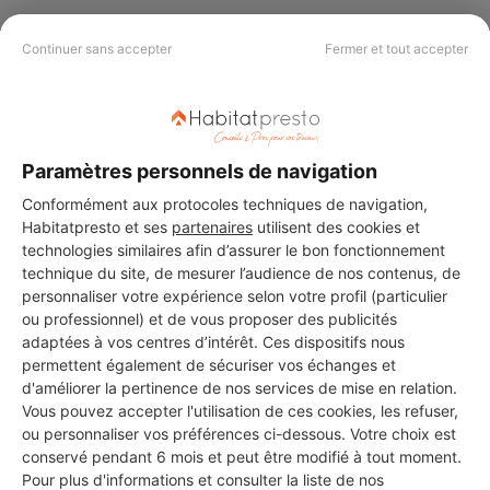
Continuer sans accepter
Fermer et tout accepter
PAS LE TEMPS DE
CHERCHER ?
Paramètres personnels de navigation
Conformément aux protocoles techniques de navigation,
Vous souhaitez réaliser des travaux et ne savez quel professionnel
choisir ? Demandez des devis travaux
auprès de notre réseau de 5 000
Habitatpresto et ses
partenaires
utilisent des cookies et
professionnels partout en France.
technologies similaires afin d’assurer le bon fonctionnement
technique du site, de mesurer l’audience de nos contenus, de
personnaliser votre expérience selon votre profil (particulier
ou professionnel) et de vous proposer des publicités
adaptées à vos centres d’intérêt. Ces dispositifs nous
permettent également de sécuriser vos échanges et
d'améliorer la pertinence de nos services de mise en relation.
DEMANDER UN DEVIS
Vous pouvez accepter l'utilisation de ces cookies, les refuser,
ou personnaliser vos préférences ci-dessous. Votre choix est
conservé pendant 6 mois et peut être modifié à tout moment.
Pour plus d'informations et consulter la liste de nos