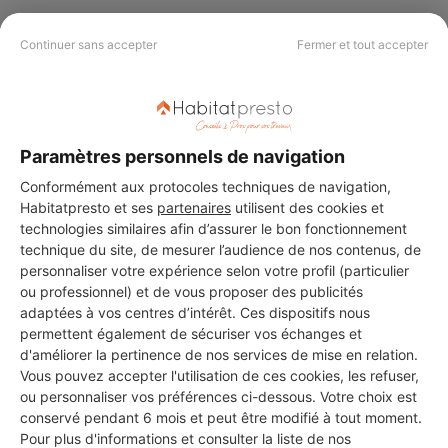
Continuer sans accepter
Fermer et tout accepter
PAS LE TEMPS DE
CHERCHER ?
Paramètres personnels de navigation
Conformément aux protocoles techniques de navigation,
Vous souhaitez réaliser des travaux et ne savez quel professionnel
choisir ? Demandez des devis travaux
auprès de notre réseau de 5 000
Habitatpresto et ses
partenaires
utilisent des cookies et
professionnels partout en France.
technologies similaires afin d’assurer le bon fonctionnement
technique du site, de mesurer l’audience de nos contenus, de
personnaliser votre expérience selon votre profil (particulier
ou professionnel) et de vous proposer des publicités
adaptées à vos centres d’intérêt. Ces dispositifs nous
permettent également de sécuriser vos échanges et
d'améliorer la pertinence de nos services de mise en relation.
DEMANDER UN DEVIS
Vous pouvez accepter l'utilisation de ces cookies, les refuser,
ou personnaliser vos préférences ci-dessous. Votre choix est
conservé pendant 6 mois et peut être modifié à tout moment.
Pour plus d'informations et consulter la liste de nos