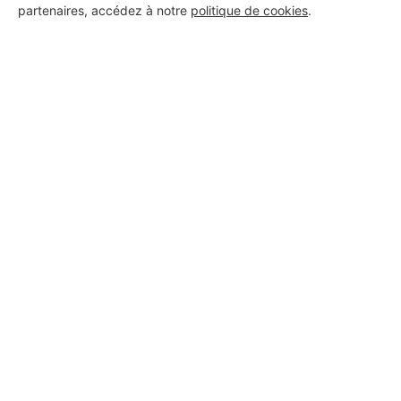
partenaires, accédez à notre
politique de cookies
.
Aucun autre professionnel disponible dans cette zone
géographique.
PROFESSIONNEL, VOUS