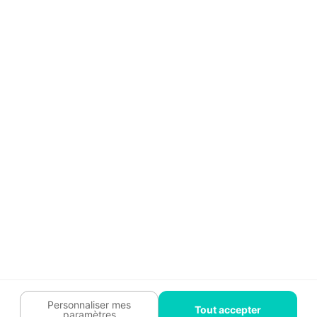
Aide
Témoignages
Guide travaux
Légal
Tendances travaux
Charte cookies
Trouver un pro
Mon espace
Contactez-nous :
09 74 73 85 85
Abonnez-vous à notre newsletter
et bénéficiez de
conseils gratuits
Je m'inscris
Suivez-nous
Votre coach travaux est là
pour vous guider 🛠️
Personnaliser mes
Tout accepter
paramètres