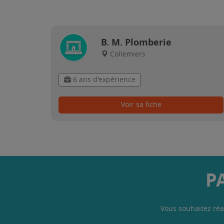
B. M. Plomberie
Collemiers
6 ans d'expérience
Voir sa fiche
P
Vous souhaitez réa