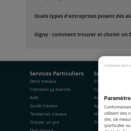
Quels types d'entreprises posent des al
Gigny : comment trouver et choisir un b
Continuer sans 
Services Particuliers
Services Pro
Devis travaux
S'inscrire
Comment ça marche
Comment ça marc
Paramètre
Aide
Aide
Guide travaux
Application Mobile
Conformément 
utilisent des 
Tendances travaux
Mon espace
site, de mesur
Trouver un pro
Trouver des chanti
(particulier o
Mon espace