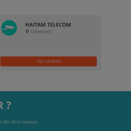
HAITAM TELECOM
Collemiers
Voir sa fiche
 ?
z des devis travaux
.