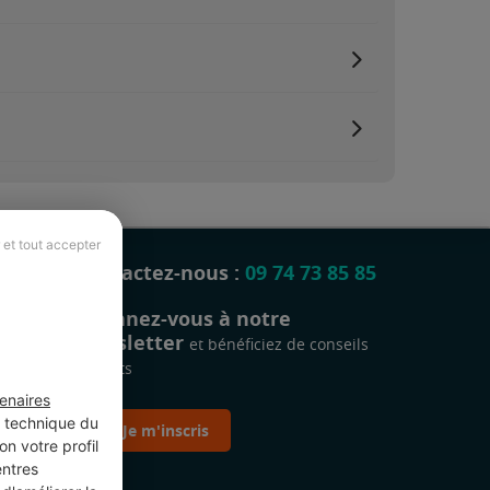
 et tout accepter
Contactez-nous :
09 74 73 85 85
Abonnez-vous à notre
newsletter
et bénéficiez de conseils
gratuits
enaires
t technique du
Je m'inscris
n votre profil
entres