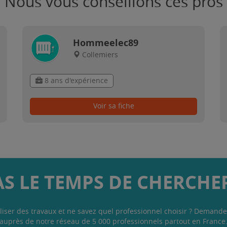
Nous vous conseillons ces pros
Hommeelec89
Collemiers
8 ans d'expérience
Voir sa fiche
AS LE TEMPS DE CHERCHER
liser des travaux et ne savez quel professionnel choisir ? Demande
auprès de notre réseau de 5 000 professionnels partout en France