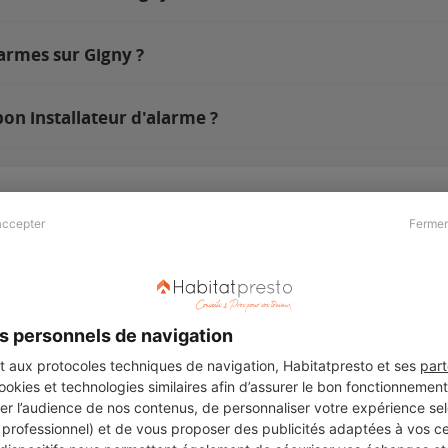
armes sur Gigny ?
on installateur d'alarme ?
accepter
Fermer
Presse & Partenaires
À propos
Revue de presse
Qui sommes nous ?
he
Kit média
Recrutement
s personnels de navigation
Témoignages
Légal
aux protocoles techniques de navigation, Habitatpresto et ses
part
cookies et technologies similaires afin d’assurer le bon fonctionnemen
Charte cookies
er l’audience de nos contenus, de personnaliser votre expérience selo
ers
u professionnel) et de vous proposer des publicités adaptées à vos c