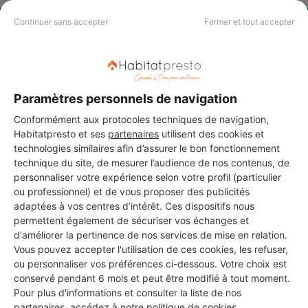
Continuer sans accepter
Fermer et tout accepter
PAS LE TEMPS DE
CHERCHER ?
Paramètres personnels de navigation
Vous souhaitez réaliser des travaux et ne savez quel professionnel
choisir ? Demandez des devis travaux
auprès de notre réseau de 5 000
Conformément aux protocoles techniques de navigation,
professionnels partout en France.
Habitatpresto et ses
partenaires
utilisent des cookies et
technologies similaires afin d’assurer le bon fonctionnement
technique du site, de mesurer l’audience de nos contenus, de
personnaliser votre expérience selon votre profil (particulier
ou professionnel) et de vous proposer des publicités
adaptées à vos centres d’intérêt. Ces dispositifs nous
permettent également de sécuriser vos échanges et
DEMANDER UN DEVIS
d'améliorer la pertinence de nos services de mise en relation.
Vous pouvez accepter l'utilisation de ces cookies, les refuser,
ou personnaliser vos préférences ci-dessous. Votre choix est
conservé pendant 6 mois et peut être modifié à tout moment.
Pour plus d'informations et consulter la liste de nos
partenaires, accédez à notre
politique de cookies
.