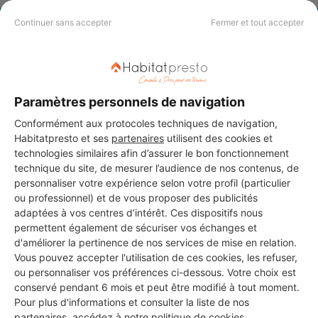
Continuer sans accepter
Fermer et tout accepter
PAS LE TEMPS DE
CHERCHER ?
Paramètres personnels de navigation
Vous souhaitez réaliser des travaux et ne savez quel professionnel
choisir ? Demandez des devis travaux
auprès de notre réseau de 5 000
Conformément aux protocoles techniques de navigation,
professionnels partout en France.
Habitatpresto et ses
partenaires
utilisent des cookies et
technologies similaires afin d’assurer le bon fonctionnement
technique du site, de mesurer l’audience de nos contenus, de
personnaliser votre expérience selon votre profil (particulier
ou professionnel) et de vous proposer des publicités
adaptées à vos centres d’intérêt. Ces dispositifs nous
permettent également de sécuriser vos échanges et
DEMANDER UN DEVIS
d'améliorer la pertinence de nos services de mise en relation.
Vous pouvez accepter l'utilisation de ces cookies, les refuser,
ou personnaliser vos préférences ci-dessous. Votre choix est
conservé pendant 6 mois et peut être modifié à tout moment.
Pour plus d'informations et consulter la liste de nos
partenaires, accédez à notre
politique de cookies
.