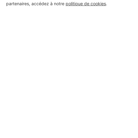
partenaires, accédez à notre
politique de cookies
.
Aucun autre professionnel disponible dans cette zone
géographique.
PROFESSIONNEL, VOUS