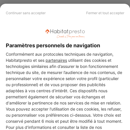
Continuer sans accepter
Fermer et tout accepter
PAS LE TEMPS DE
CHERCHER ?
Paramètres personnels de navigation
Conformément aux protocoles techniques de navigation,
Vous souhaitez réaliser des travaux et ne savez quel professionnel
choisir ? Demandez des devis travaux
auprès de notre réseau de 5 000
Habitatpresto et ses
partenaires
utilisent des cookies et
professionnels partout en France.
technologies similaires afin d’assurer le bon fonctionnement
technique du site, de mesurer l’audience de nos contenus, de
personnaliser votre expérience selon votre profil (particulier
ou professionnel) et de vous proposer des publicités
adaptées à vos centres d’intérêt. Ces dispositifs nous
permettent également de sécuriser vos échanges et
d'améliorer la pertinence de nos services de mise en relation.
DEMANDER UN DEVIS
Vous pouvez accepter l'utilisation de ces cookies, les refuser,
ou personnaliser vos préférences ci-dessous. Votre choix est
conservé pendant 6 mois et peut être modifié à tout moment.
Pour plus d'informations et consulter la liste de nos