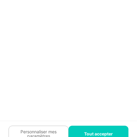
Aide
Témoignages
Guide travaux
Légal
Tendances travaux
Charte cookies
Trouver un pro
Mon espace
Contactez-nous :
09 74 73 85 85
Abonnez-vous à notre newsletter
et bénéficiez de
conseils gratuits
Je m'inscris
Suivez-nous
Votre coach travaux est là
pour vous guider 🛠️
Personnaliser mes
Tout accepter
paramètres