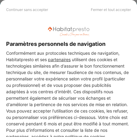
Continuer sans accepter
Fermer et tout accepter
PAS LE TEMPS DE
CHERCHER ?
Paramètres personnels de navigation
Vous souhaitez réaliser des travaux et ne savez quel professionnel
choisir ? Demandez des devis travaux
auprès de notre réseau de 5 000
Conformément aux protocoles techniques de navigation,
professionnels partout en France.
Habitatpresto et ses
partenaires
utilisent des cookies et
technologies similaires afin d’assurer le bon fonctionnement
technique du site, de mesurer l’audience de nos contenus, de
personnaliser votre expérience selon votre profil (particulier
ou professionnel) et de vous proposer des publicités
adaptées à vos centres d’intérêt. Ces dispositifs nous
permettent également de sécuriser vos échanges et
DEMANDER UN DEVIS
d'améliorer la pertinence de nos services de mise en relation.
Vous pouvez accepter l'utilisation de ces cookies, les refuser,
ou personnaliser vos préférences ci-dessous. Votre choix est
conservé pendant 6 mois et peut être modifié à tout moment.
Pour plus d'informations et consulter la liste de nos
partenaires, accédez à notre
politique de cookies
.