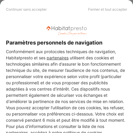
Continuer sans accepter
Fermer et tout accepter
PAS LE TEMPS DE
CHERCHER ?
Paramètres personnels de navigation
Vous souhaitez réaliser des travaux et ne savez quel professionnel
choisir ? Demandez des devis travaux
auprès de notre réseau de 5 000
Conformément aux protocoles techniques de navigation,
professionnels partout en France.
Habitatpresto et ses
partenaires
utilisent des cookies et
technologies similaires afin d’assurer le bon fonctionnement
technique du site, de mesurer l’audience de nos contenus, de
personnaliser votre expérience selon votre profil (particulier
ou professionnel) et de vous proposer des publicités
adaptées à vos centres d’intérêt. Ces dispositifs nous
permettent également de sécuriser vos échanges et
DEMANDER UN DEVIS
d'améliorer la pertinence de nos services de mise en relation.
Vous pouvez accepter l'utilisation de ces cookies, les refuser,
ou personnaliser vos préférences ci-dessous. Votre choix est
conservé pendant 6 mois et peut être modifié à tout moment.
Pour plus d'informations et consulter la liste de nos
partenaires, accédez à notre
politique de cookies
.