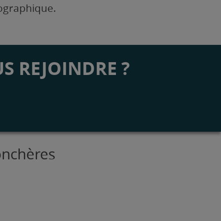
éographique.
S REJOINDRE ?
onchères