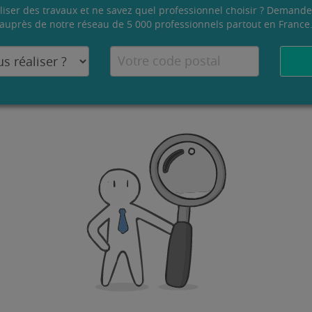
liser des travaux et ne savez quel professionnel choisir ? Demande
auprès de notre réseau de 5 000 professionnels partout en France