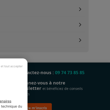
 et tout accepter
Contactez-nous :
09 74 73 85 85
Abonnez-vous à notre
newsletter
et bénéficiez de conseils
gratuits
enaires
t technique du
Je m'inscris