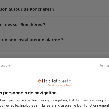
ison autour de Ronchères ?
larmes sur Ronchères ?
 un bon installateur d'alarme ?
accepter
Fermer
Presse & Partenaires
À propos
Revue de presse
Qui sommes nous ?
he
Kit média
Recrutement
s personnels de navigation
Témoignages
Légal
aux protocoles techniques de navigation, Habitatpresto et ses
part
cookies et technologies similaires afin d’assurer le bon fonctionnemen
Charte cookies