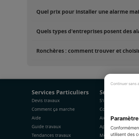
Quel prix pour installer une alarme ma
Quels types d'entreprises posent des a
Ronchères : comment trouver et choisir
Continuer sans 
Services Particuliers
Services Pro
Devis travaux
S'inscrire
Comment ça marche
Comment ça marc
Paramètre
Aide
Aide
Guide travaux
Application Mobile
Conformément 
utilisent des 
Tendances travaux
Mon espace