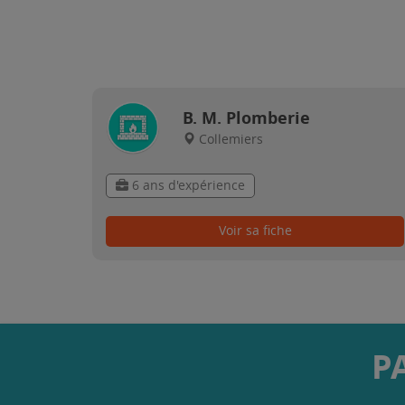
B. M. Plomberie
Collemiers
6 ans d'expérience
Voir sa fiche
P