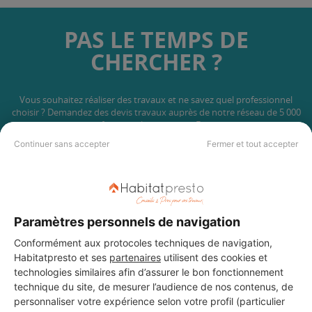
PAS LE TEMPS DE
CHERCHER ?
Vous souhaitez réaliser des travaux et ne savez quel professionnel
choisir ? Demandez des devis travaux
auprès de notre réseau de 5 000
professionnels partout en France.
Continuer sans accepter
Fermer et tout accepter
Paramètres personnels de navigation
DEMANDER UN DEVIS
Conformément aux protocoles techniques de navigation,
Habitatpresto et ses
partenaires
utilisent des cookies et
technologies similaires afin d’assurer le bon fonctionnement
technique du site, de mesurer l’audience de nos contenus, de
personnaliser votre expérience selon votre profil (particulier