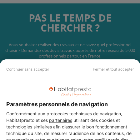
PAS LE TEMPS DE
CHERCHER ?
Vous souhaitez réaliser des travaux et ne savez quel professionnel
choisir ? Demandez des devis travaux
auprès de notre réseau de 5 000
professionnels partout en France.
Continuer sans accepter
Fermer et tout accepter
DEMANDER UN DEVIS
Paramètres personnels de navigation
Conformément aux protocoles techniques de navigation,
Habitatpresto et ses
partenaires
utilisent des cookies et
technologies similaires afin d’assurer le bon fonctionnement
technique du site, de mesurer l’audience de nos contenus, de
personnaliser votre expérience selon votre profil (particulier