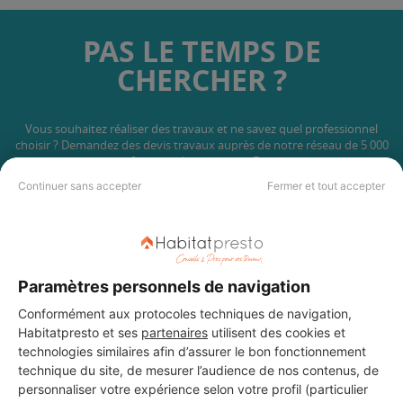
PAS LE TEMPS DE
CHERCHER ?
Vous souhaitez réaliser des travaux et ne savez quel professionnel
choisir ? Demandez des devis travaux
auprès de notre réseau de 5 000
professionnels partout en France.
Continuer sans accepter
Fermer et tout accepter
Paramètres personnels de navigation
DEMANDER UN DEVIS
Conformément aux protocoles techniques de navigation,
Habitatpresto et ses
partenaires
utilisent des cookies et
technologies similaires afin d’assurer le bon fonctionnement
technique du site, de mesurer l’audience de nos contenus, de
personnaliser votre expérience selon votre profil (particulier