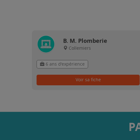
B. M. Plomberie
Collemiers
6 ans d'expérience
Voir sa fiche
P