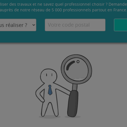
liser des travaux et ne savez quel professionnel choisir ? Demande
auprès de notre réseau de 5 000 professionnels partout en France