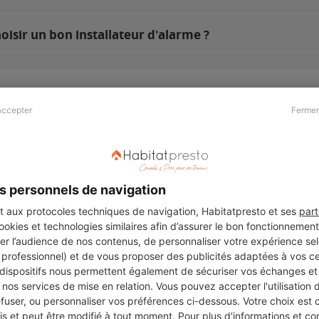
oisir un bon installateur d'alarme ?
accepter
Fermer
Presse & Partenaires
À propos
Revue de presse
Qui sommes nous ?
he
Kit média
Recrutement
s personnels de navigation
Témoignages
Légal
aux protocoles techniques de navigation, Habitatpresto et ses
part
cookies et technologies similaires afin d’assurer le bon fonctionnemen
Charte cookies
er l’audience de nos contenus, de personnaliser votre expérience selo
ers
u professionnel) et de vous proposer des publicités adaptées à vos c
 dispositifs nous permettent également de sécuriser vos échanges et 
nos services de mise en relation. Vous pouvez accepter l'utilisation 
efuser, ou personnaliser vos préférences ci-dessous. Votre choix est
Suivez-nous
 et peut être modifié à tout moment. Pour plus d'informations et cons