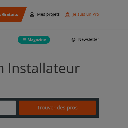
s Gratuits
Mes projets
Je suis un Pro
Magazine
Newsletter
n Installateur
Trouver des pros