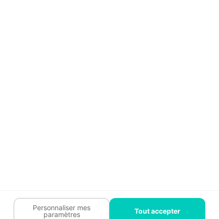
Aide
Témoignages
Guide travaux
Légal
Tendances travaux
Charte cookies
Trouver un pro
Mon espace
Contactez-nous :
09 74 73 85 85
Abonnez-vous à notre newsletter
et bénéficiez de
conseils gratuits
Je m'inscris
Suivez-nous
Votre coach travaux est là
pour vous guider 🛠️
Personnaliser mes
Tout accepter
paramètres