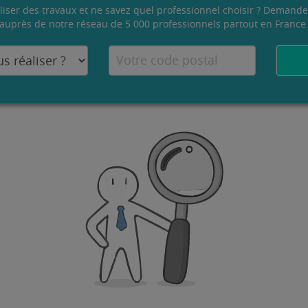
liser des travaux et ne savez quel professionnel choisir ? Demande
auprès de notre réseau de 5 000 professionnels partout en France