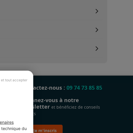
 et tout accepter
Contactez-nous :
09 74 73 85 85
Abonnez-vous à notre
newsletter
et bénéficiez de conseils
gratuits
enaires
t technique du
Je m'inscris