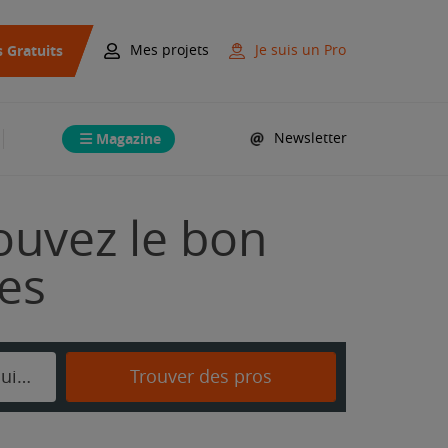
s Gratuits
Mes projets
Je suis un Pro
Magazine
Newsletter
ouvez le bon
mes
Saint-Sauveur-en-Puisaye
Trouver des pros