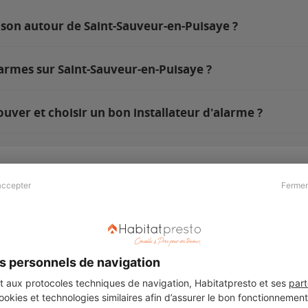
ison autour de Saint-Sauveur-en-Puisaye ?
larmes sur Saint-Sauveur-en-Puisaye ?
uver et choisir un bon installateur d'alarme ?
accepter
Fermer
Presse & Partenaires
À propos
Revue de presse
Qui sommes nous ?
he
Kit média
Recrutement
s personnels de navigation
Témoignages
Légal
aux protocoles techniques de navigation, Habitatpresto et ses
part
cookies et technologies similaires afin d’assurer le bon fonctionnemen
Charte cookies