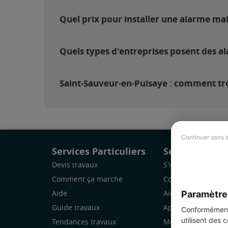
Quel prix pour installer une alarme ma
Quels types d'entreprises posent des a
Saint-Sauveur-en-Puisaye : comment tro
Continuer sans 
Services Particuliers
Services Pro
Devis travaux
S'inscrire
Comment ça marche
Comment ça marc
Paramètre
Aide
Aide
Guide travaux
Application Mobile
Conformément 
utilisent des 
Tendances travaux
Mon espace