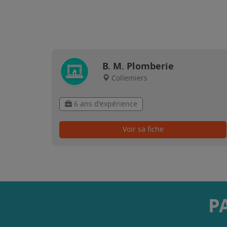
B. M. Plomberie
Collemiers
6 ans d'expérience
Voir sa fiche
P