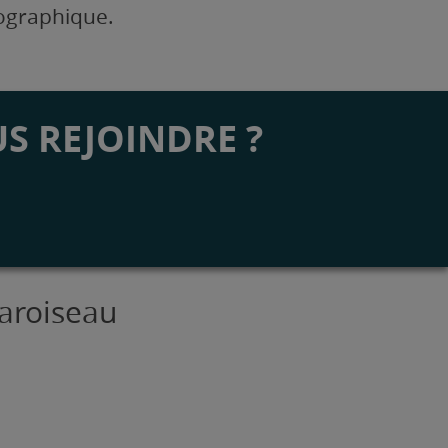
éographique.
S REJOINDRE ?
haroiseau