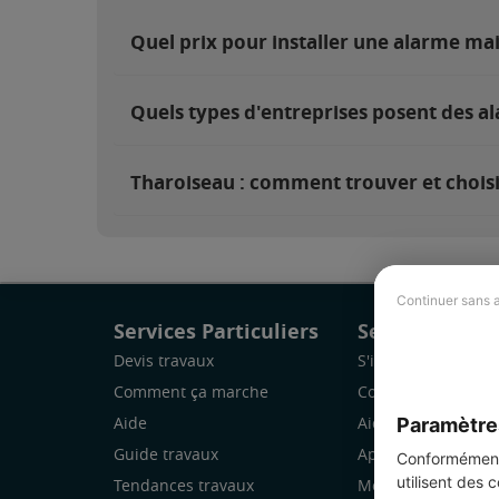
Quel prix pour installer une alarme ma
Quels types d'entreprises posent des a
Tharoiseau : comment trouver et choisi
Continuer sans 
Services Particuliers
Services Pro
Devis travaux
S'inscrire
Comment ça marche
Comment ça marc
Paramètre
Aide
Aide
Guide travaux
Application Mobile
Conformément 
utilisent des 
Tendances travaux
Mon espace