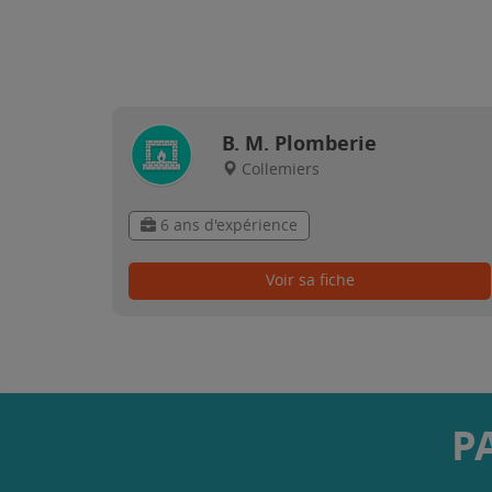
B. M. Plomberie
Collemiers
6 ans d'expérience
Voir sa fiche
P