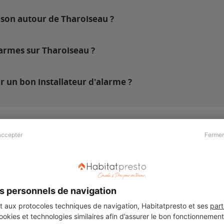
ison autour de Tharoiseau ?
larmes sur Tharoiseau ?
r un bon installateur d'alarme ?
accepter
Fermer
Presse & Partenaires
À propos
Revue de presse
Qui sommes nous ?
he
Kit média
Recrutement
s personnels de navigation
Témoignages
Légal
aux protocoles techniques de navigation, Habitatpresto et ses
part
cookies et technologies similaires afin d’assurer le bon fonctionnemen
Charte cookies