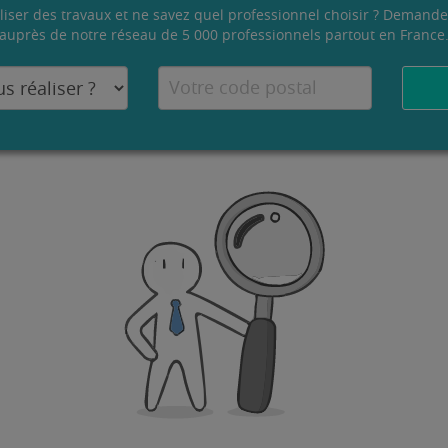
liser des travaux et ne savez quel professionnel choisir ? Demande
auprès de notre réseau de 5 000 professionnels partout en France