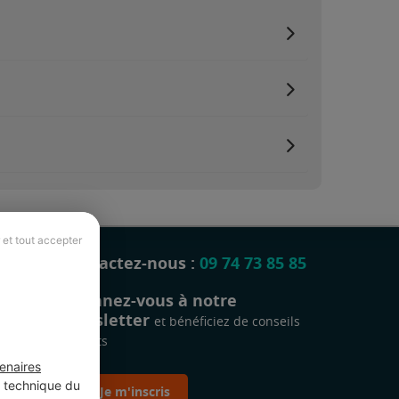
 et tout accepter
Contactez-nous :
09 74 73 85 85
Abonnez-vous à notre
newsletter
et bénéficiez de conseils
gratuits
enaires
t technique du
Je m'inscris