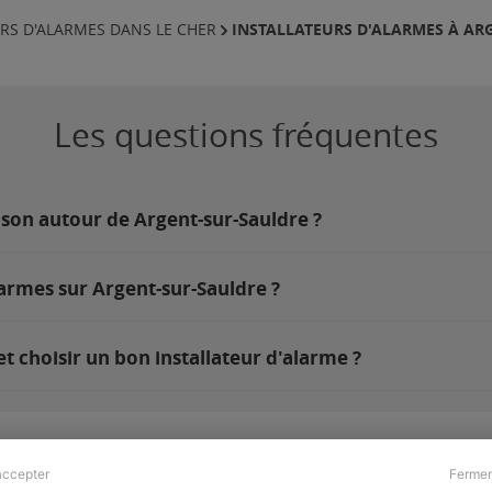
INSTALLATEURS D'ALARMES À AR
RS D'ALARMES DANS LE CHER
Les questions fréquentes
ison autour de Argent-sur-Sauldre ?
larmes sur Argent-sur-Sauldre ?
 choisir un bon installateur d'alarme ?
accepter
Fermer