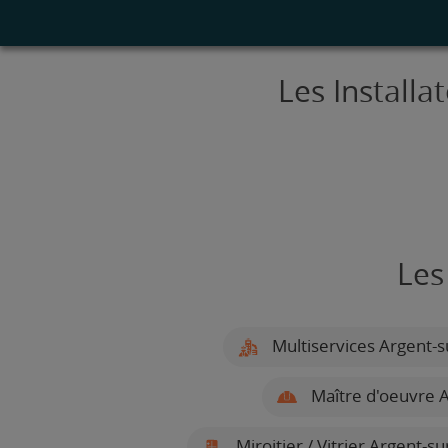
Les Installa
Les
Multiservices Argent-s
Maître d'oeuvre A
Miroitier / Vitrier Argent-s