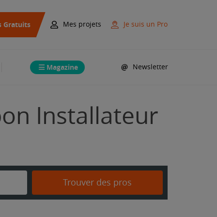
s Gratuits
Mes projets
Je suis un Pro
Magazine
Newsletter
on Installateur
Trouver des pros