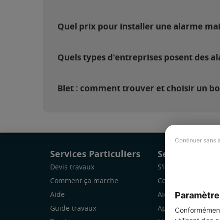
Quel prix pour installer une alarme mai
Quels types d'entreprises posent des al
Blet : comment trouver et choisir un bo
Continuer sans 
Services Particuliers
Services Pro
Devis travaux
S'inscrire
Comment ça marche
Comment ça marc
Paramètre
Aide
Aide
Guide travaux
Application Mobile
Conformément 