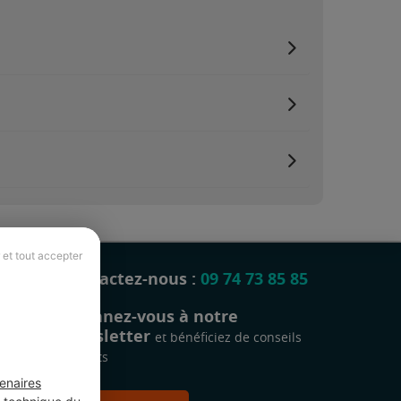
 et tout accepter
Contactez-nous :
09 74 73 85 85
Abonnez-vous à notre
newsletter
et bénéficiez de conseils
gratuits
enaires