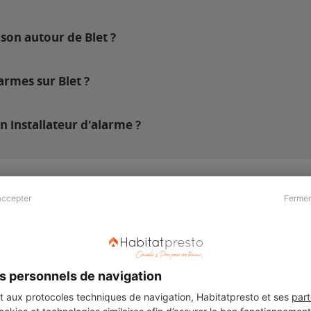
son autour de Blet ?
armes sur Blet ?
n installateur d'alarme ?
accepter
Fermer
Presse & Partenaires
À propos
Revue de presse
Qui sommes nous ?
he
Kit média
Recrutement
s personnels de navigation
Témoignages
Légal
aux protocoles techniques de navigation, Habitatpresto et ses
part