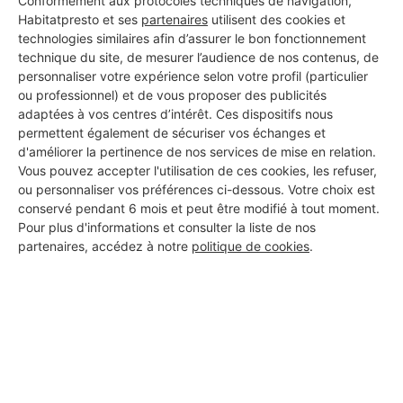
Conformément aux protocoles techniques de navigation,
Habitatpresto et ses
partenaires
utilisent des cookies et
technologies similaires afin d’assurer le bon fonctionnement
technique du site, de mesurer l’audience de nos contenus, de
personnaliser votre expérience selon votre profil (particulier
ou professionnel) et de vous proposer des publicités
Aucun autre professionnel disponible dans cette zone
adaptées à vos centres d’intérêt. Ces dispositifs nous
géographique.
permettent également de sécuriser vos échanges et
d'améliorer la pertinence de nos services de mise en relation.
Vous pouvez accepter l'utilisation de ces cookies, les refuser,
ou personnaliser vos préférences ci-dessous. Votre choix est
conservé pendant 6 mois et peut être modifié à tout moment.
PROFESSIONNEL, VOUS
Pour plus d'informations et consulter la liste de nos
partenaires, accédez à notre
politique de cookies
.
SOUHAITEZ NOUS
REJOINDRE ?
M'inscrire gratuitement