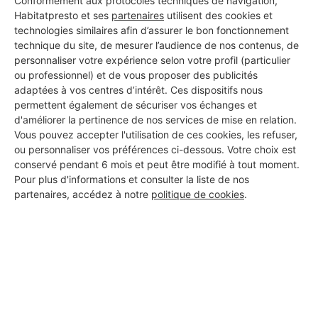
Conformément aux protocoles techniques de navigation,
Habitatpresto et ses
partenaires
utilisent des cookies et
technologies similaires afin d’assurer le bon fonctionnement
technique du site, de mesurer l’audience de nos contenus, de
personnaliser votre expérience selon votre profil (particulier
ou professionnel) et de vous proposer des publicités
Aucun autre professionnel disponible dans cette zone
adaptées à vos centres d’intérêt. Ces dispositifs nous
géographique.
permettent également de sécuriser vos échanges et
d'améliorer la pertinence de nos services de mise en relation.
Vous pouvez accepter l'utilisation de ces cookies, les refuser,
ou personnaliser vos préférences ci-dessous. Votre choix est
conservé pendant 6 mois et peut être modifié à tout moment.
PROFESSIONNEL, VOUS
Pour plus d'informations et consulter la liste de nos
partenaires, accédez à notre
politique de cookies
.
SOUHAITEZ NOUS
REJOINDRE ?
M'inscrire gratuitement