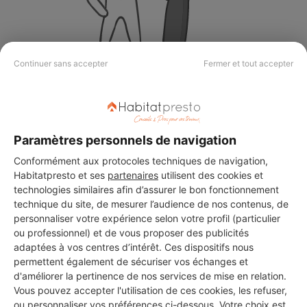
Continuer sans accepter
Fermer et tout accepter
Aucun autre professionnel disponible dans cette zone
géographique.
Paramètres personnels de navigation
Conformément aux protocoles techniques de navigation,
PROFESSIONNEL, VOUS
Habitatpresto et ses
partenaires
utilisent des cookies et
technologies similaires afin d’assurer le bon fonctionnement
SOUHAITEZ NOUS
technique du site, de mesurer l’audience de nos contenus, de
REJOINDRE ?
personnaliser votre expérience selon votre profil (particulier
ou professionnel) et de vous proposer des publicités
adaptées à vos centres d’intérêt. Ces dispositifs nous
permettent également de sécuriser vos échanges et
M'inscrire gratuitement
d'améliorer la pertinence de nos services de mise en relation.
Vous pouvez accepter l'utilisation de ces cookies, les refuser,
ou personnaliser vos préférences ci-dessous. Votre choix est