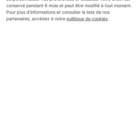
conservé pendant 6 mois et peut être modifié à tout moment.
Pour plus d'informations et consulter la liste de nos
Les Installateurs d'alarmes
partenaires, accédez à notre
politique de cookies
.
autour de Épineuil-le-Fleuriel
Installateur d'alarmes Vornay
Les autres travaux à Épineuil-
le-Fleuriel
Menuisier Épineuil-le-Fleuriel
Plaquiste Épineuil-le-Fleuriel