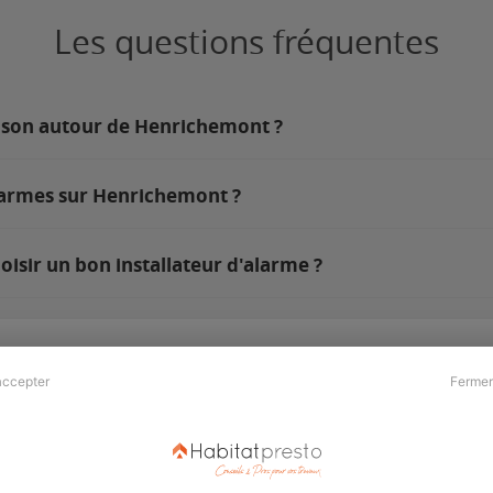
Les questions fréquentes
aison autour de Henrichemont ?
alarmes sur Henrichemont ?
sir un bon installateur d'alarme ?
accepter
Fermer
Presse & Partenaires
À propos
Revue de presse
Qui sommes nous ?
he
Kit média
Recrutement