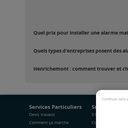
Quel prix pour installer une alarme m
Quels types d'entreprises posent des 
Henrichemont : comment trouver et choi
Continuer sans 
Services Particuliers
Services Pro
Devis travaux
S'inscrire
Comment ça marche
Comment ça marc