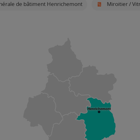
nérale de bâtiment Henrichemont
Miroitier / Vi
Henrichemont