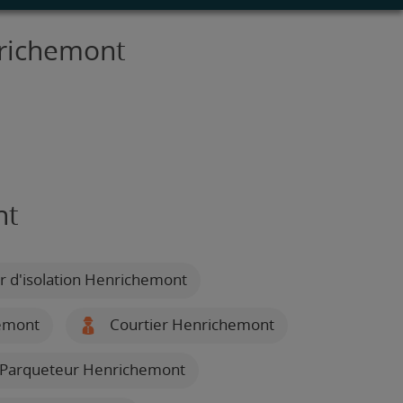
nrichemont
nt
ur d'isolation Henrichemont
emont
Courtier Henrichemont
Parqueteur Henrichemont