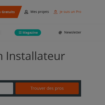
s Gratuits
Mes projets
Je suis un Pro
Magazine
Newsletter
 Installateur
Trouver des pros