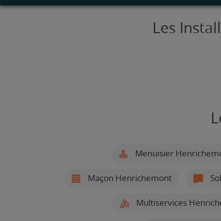
Les Insta
L
Menuisier Henrichem
Maçon Henrichemont
Sol
Multiservices Henric