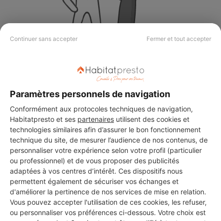
Continuer sans accepter
Fermer et tout accepter
Aucun autre professionnel disponible dans cette zone
géographique.
Paramètres personnels de navigation
Conformément aux protocoles techniques de navigation,
Habitatpresto et ses
partenaires
utilisent des cookies et
PROFESSIONNEL, VOUS
technologies similaires afin d’assurer le bon fonctionnement
SOUHAITEZ NOUS
technique du site, de mesurer l’audience de nos contenus, de
personnaliser votre expérience selon votre profil (particulier
REJOINDRE ?
ou professionnel) et de vous proposer des publicités
adaptées à vos centres d’intérêt. Ces dispositifs nous
permettent également de sécuriser vos échanges et
d'améliorer la pertinence de nos services de mise en relation.
M'inscrire gratuitement
Vous pouvez accepter l'utilisation de ces cookies, les refuser,
ou personnaliser vos préférences ci-dessous. Votre choix est