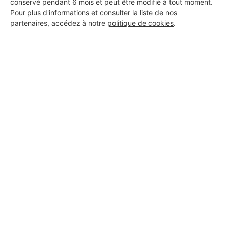
conservé pendant 6 mois et peut être modifié à tout moment.
Pour plus d'informations et consulter la liste de nos
Les Installateurs d'alarmes
partenaires, accédez à notre
politique de cookies
.
autour de Le Noyer
Installateur d'alarmes Vornay
Les autres travaux à Le Noyer
Plombier Le Noyer
Installateur Photovoltaïque / Solaire Le Noyer
Multiservices Le Noyer