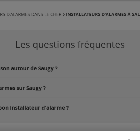
INSTALLATEURS D'ALARMES À SA
RS D'ALARMES DANS LE CHER
Les questions fréquentes
ison autour de Saugy ?
larmes sur Saugy ?
on installateur d'alarme ?