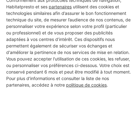
Conformément aux protocoles techniques de navigation,
Habitatpresto et ses
partenaires
utilisent des cookies et
technologies similaires afin d’assurer le bon fonctionnement
technique du site, de mesurer l’audience de nos contenus, de
personnaliser votre expérience selon votre profil (particulier
ou professionnel) et de vous proposer des publicités
Aucun autre professionnel disponible dans cette zone
adaptées à vos centres d’intérêt. Ces dispositifs nous
géographique.
permettent également de sécuriser vos échanges et
d'améliorer la pertinence de nos services de mise en relation.
Vous pouvez accepter l'utilisation de ces cookies, les refuser,
ou personnaliser vos préférences ci-dessous. Votre choix est
conservé pendant 6 mois et peut être modifié à tout moment.
PROFESSIONNEL, VOUS
Pour plus d'informations et consulter la liste de nos
partenaires, accédez à notre
politique de cookies
.
SOUHAITEZ NOUS
REJOINDRE ?
M'inscrire gratuitement