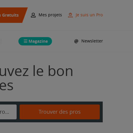
s Gratuits
Mes projets
Je suis un Pro
Magazine
Newsletter
uvez le bon
mes
Saint-Amand-Montrond
Trouver des pros