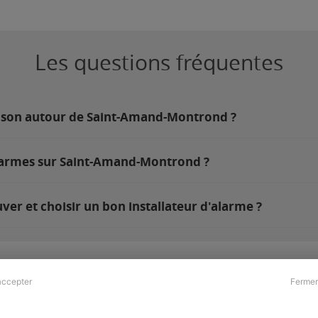
Les questions fréquentes
aison autour de Saint-Amand-Montrond ?
alarmes sur Saint-Amand-Montrond ?
r et choisir un bon installateur d'alarme ?
accepter
Fermer
Presse & Partenaires
À propos