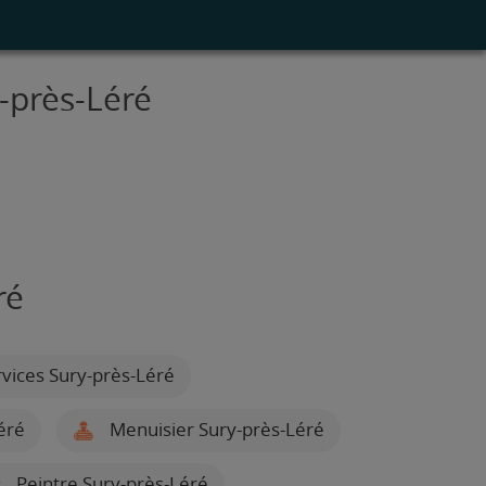
-près-Léré
ré
vices Sury-près-Léré
éré
Menuisier Sury-près-Léré
Peintre Sury-près-Léré