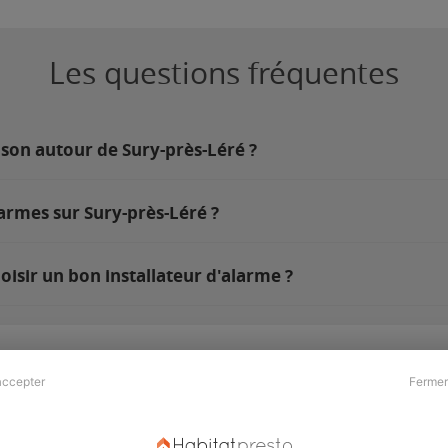
Les questions fréquentes
ison autour de Sury-près-Léré ?
armes sur Sury-près-Léré ?
isir un bon installateur d'alarme ?
accepter
Fermer
Presse & Partenaires
À propos
Revue de presse
Qui sommes nous ?