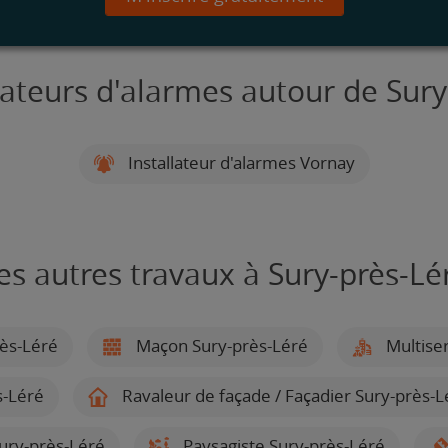
lateurs d'alarmes autour de Sury
Installateur d'alarmes Vornay
es autres travaux à Sury-près-Lé
rès-Léré
Maçon Sury-près-Léré
Multiser
s-Léré
Ravaleur de façade / Façadier Sury-près-L
ury-près-Léré
Paysagiste Sury-près-Léré