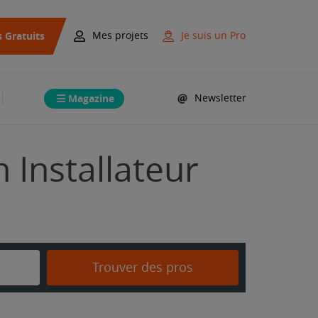
s Gratuits
Mes projets
Je suis un Pro
Magazine
Newsletter
 Installateur
Trouver des pros