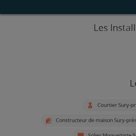
Les Instal
L
Courtier Sury-p
Constructeur de maison Sury-prè
Solier Moquettiste S