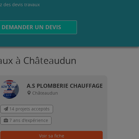
z des devis travaux
.
DEMANDER UN DEVIS
avaux à Châteaudun
A.S PLOMBERIE CHAUFFAGE
Châteaudun
14 projets acceptés
7 ans d'expérience
Voir sa fiche