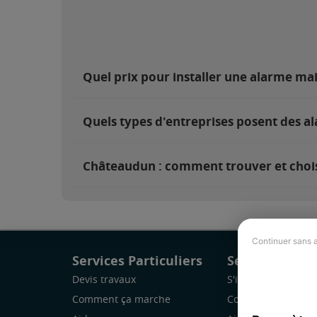
Quel prix pour installer une alarme m
Quels types d'entreprises posent des a
Châteaudun : comment trouver et choisi
Continuer sans 
Services Particuliers
Services Pro
Devis travaux
S'inscrire
Comment ça marche
Comment ça marc