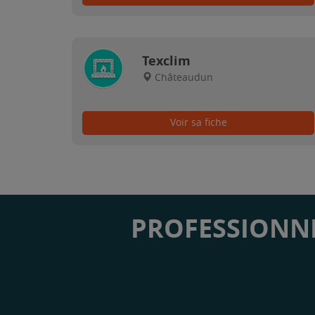
Texclim
Châteaudun
Voir sa fiche
PROFESSIONNE