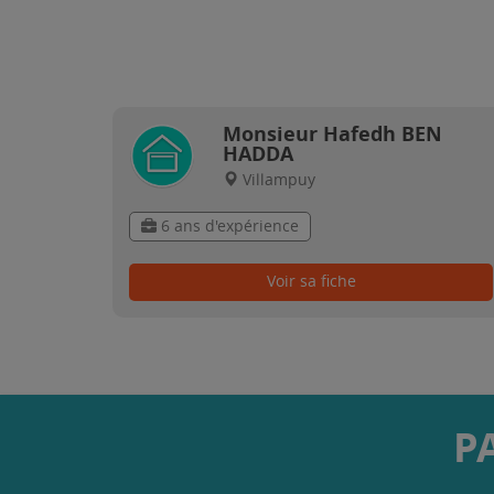
Monsieur Hafedh BEN
HADDA
Villampuy
6 ans d'expérience
Voir sa fiche
P