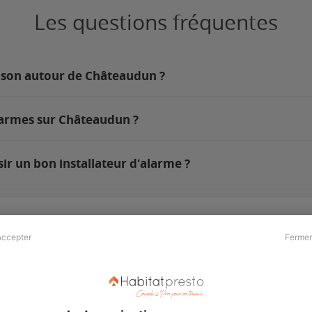
Les questions fréquentes
aison autour de Châteaudun ?
larmes sur Châteaudun ?
r un bon installateur d'alarme ?
accepter
Fermer
Presse & Partenaires
À propos
Revue de presse
Qui sommes nous ?
he
Kit média
Recrutement